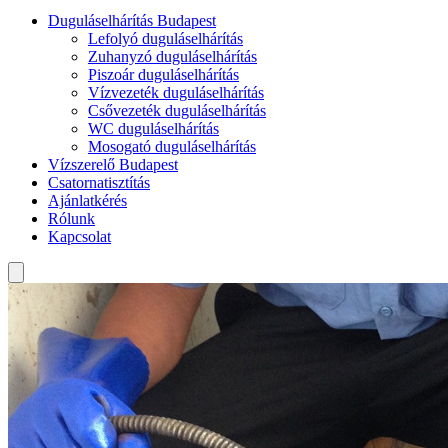
Duguláselhárítás Budapest
Lefolyó duguláselhárítás
Zuhanyzó duguláselhárítás
Piszoár duguláselhárítás
Vízvezeték duguláselhárítás
Csővezeték duguláselhárítás
WC duguláselhárítás
Mosogató duguláselhárítás
Vízszerelő Budapest
Csatornatisztítás
Ajánlatkérés
Rólunk
Kapcsolat