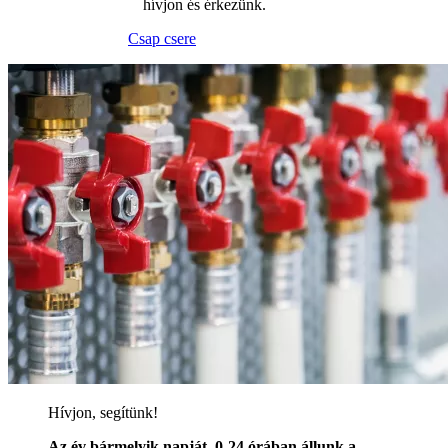
hívjon és érkezünk.
Csap csere
Hívjon, segítünk!
Az év bármelyik napját, 0-24 órában állunk a