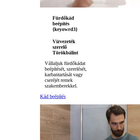
Fürdőkád
beépítés
{keyowrd3}
Vízvezeték
szerelő
Törökbálint
Vállaljuk fürdőkádat
beépítését, szerelését,
karbantartását vagy
cseréjét remek
szakemberekkel.
Kád beépítés