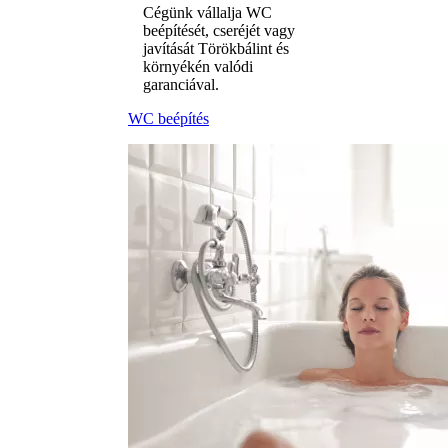
Cégünk vállalja WC
beépítését, cseréjét vagy
javítását Törökbálint és
környékén valódi
garanciával.
WC beépítés