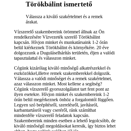
Törökbálint ismertető
Válassza a kiváló szakértelmet és a remek
árakat.
Vízszerelő szakembereink örömmel állnak az Ön
rendelkezésére Vízvezeték szerelő Törökbálint
kapcsán. Hívjon minket és munkatársaink 1-2 órán
belül kiérkeznek Törökbálint és környékére. 20 éve
dolgozzunk a Duguláselhárítás területén, éljen a valódi
tapasztalattal és válasszon minket.
Cégünk kizárólag kiváló minőségű alkatrészekkel és
eszközökkel,illetve remek szakemberekkel dolgozik.
Válassza a valódi minőséget és a remek szakértelmet,
azaz válasszon minket. Most kellene a segítség?
Cégünk vízszerelő gyorsszolgálatot tart fent pont az
ilyen esetekre. Hívjon minket és szakembereink 1-2
órán belül megérkeznek önhöz a forgalomtól függően.
Legyen szó beépítésről, szerelésről, javításról,
karbantartásról vagy cseréről, ránk számíthat
mindenféle vízszerelő feladatok kapcsán.
Szakembereink minden esetben a lehető legolcsóbb, de
kiváló minőségű megoldásokat keresik, így biztos lehet