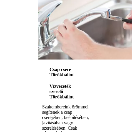
Csap csere
Törökbálint
Vízvezeték
szerelő
Törökbálint
Szakembereink örömmel
segítenek a csap
cseréjében, beépítésében,
javításában vagy
szerelésében. Csak