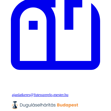
ajanlatkeres@futesszerelo-mester.hu