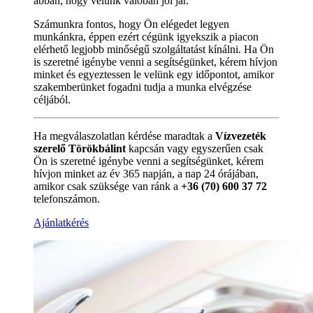
abban, hogy velünk valóban jól jár.
Számunkra fontos, hogy Ön elégedet legyen
munkánkra, éppen ezért cégünk igyekszik a piacon
elérhető legjobb minőségű szolgáltatást kínálni. Ha Ön
is szeretné igénybe venni a segítségünket, kérem hívjon
minket és egyeztessen le velünk egy időpontot, amikor
szakemberünket fogadni tudja a munka elvégzése
céljából.
Ha megválaszolatlan kérdése maradtak a
Vízvezeték
szerelő Törökbálint
kapcsán vagy egyszerűen csak
Ön is szeretné igénybe venni a segítségünket, kérem
hívjon minket az év 365 napján, a nap 24 órájában,
amikor csak szüksége van ránk a
+36 (70) 600 37 72
telefonszámon.
Ajánlatkérés