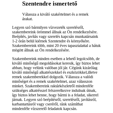
Szentendre ismertető
Válassza a kiváló szakértelmet és a remek
árakat.
Legyen szó bármilyen vízvezeték szerelésről,
szakembereink örömmel állnak az Ön rendelkezésére.
Beépítés, javítás vagy szerelés kapcsán munkatársaink
1-2 órán belül kiérnek Szentendre és környékére.
Szakembereink több, mint 20 éves tapasztalattal a hátuk
mögött állnak az Ön rendelkezésére.
Szakembereink minden esetben a lehető legolcsóbb, de
kiváló minőségű megoldásokat keresik, így biztos lehet
abban, hogy velünk valóban jól jár. Cégünk kizárólag
kiváló minőségű alkatrészekkel és eszközökkel,illetve
remek szakemberekkel dolgozik. Válassza a valódi
minőséget és a remek szakértelmet, azaz válasszon
minket. Szakembereink raktárkészletről mindenféle
szükséges alkatrésszel felszerelkezve indulnak útnak,
így biztos lehet benne, hogy bármi is a feladat, sikerrel
járnak. Legyen szó beépítésről, szerelésről, javításról,
karbantartásról vagy cseréről, ránk számíthat
mindenféle vízszerelő feladatok kapcsán.