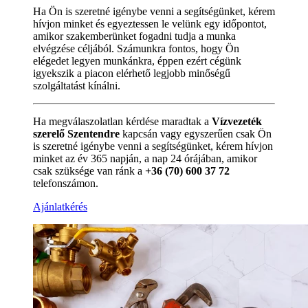
Ha Ön is szeretné igénybe venni a segítségünket, kérem
hívjon minket és egyeztessen le velünk egy időpontot,
amikor szakemberünket fogadni tudja a munka
elvégzése céljából. Számunkra fontos, hogy Ön
elégedet legyen munkánkra, éppen ezért cégünk
igyekszik a piacon elérhető legjobb minőségű
szolgáltatást kínálni.
Ha megválaszolatlan kérdése maradtak a
Vízvezeték
szerelő Szentendre
kapcsán vagy egyszerűen csak Ön
is szeretné igénybe venni a segítségünket, kérem hívjon
minket az év 365 napján, a nap 24 órájában, amikor
csak szüksége van ránk a
+36 (70) 600 37 72
telefonszámon.
Ajánlatkérés