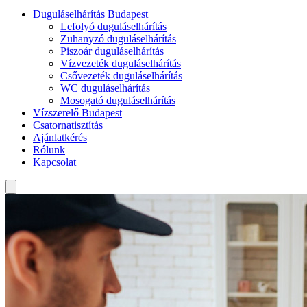
Duguláselhárítás Budapest
Lefolyó duguláselhárítás
Zuhanyzó duguláselhárítás
Piszoár duguláselhárítás
Vízvezeték duguláselhárítás
Csővezeték duguláselhárítás
WC duguláselhárítás
Mosogató duguláselhárítás
Vízszerelő Budapest
Csatornatisztítás
Ajánlatkérés
Rólunk
Kapcsolat