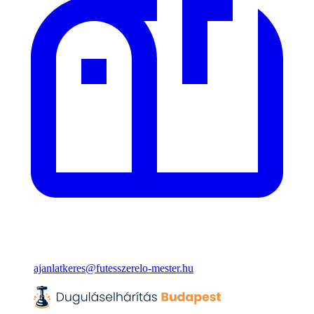
ajanlatkeres@futesszerelo-mester.hu