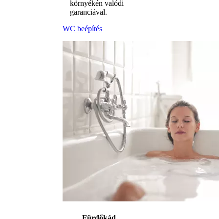
környékén valódi
garanciával.
WC beépítés
Fürdőkád