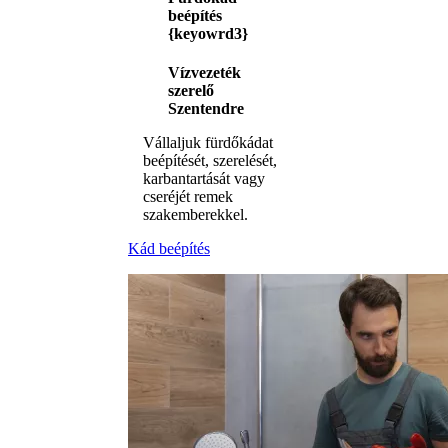
beépítés
{keyowrd3}
Vízvezeték
szerelő
Szentendre
Vállaljuk fürdőkádat
beépítését, szerelését,
karbantartását vagy
cseréjét remek
szakemberekkel.
Kád beépítés