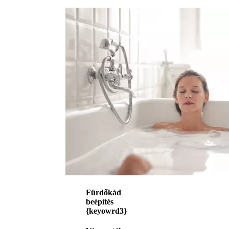
Fürdőkád
beépítés
{keyowrd3}