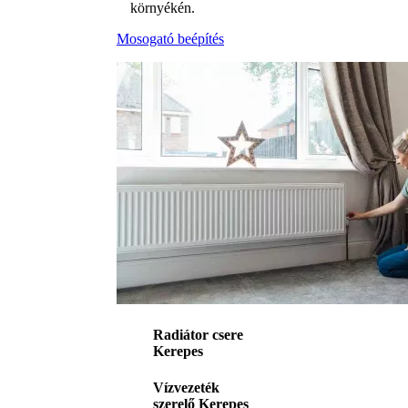
környékén.
Mosogató beépítés
Radiátor csere
Kerepes
Vízvezeték
szerelő Kerepes