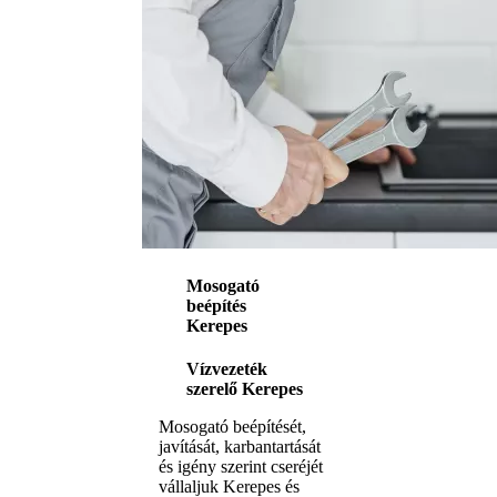
Mosogató
beépítés
Kerepes
Vízvezeték
szerelő Kerepes
Mosogató beépítését,
javítását, karbantartását
és igény szerint cseréjét
vállaljuk Kerepes és