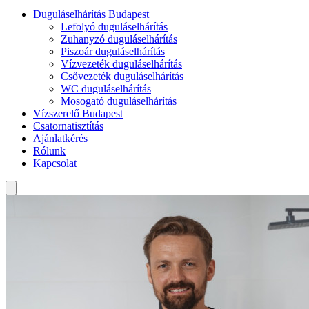
Duguláselhárítás Budapest
Lefolyó duguláselhárítás
Zuhanyzó duguláselhárítás
Piszoár duguláselhárítás
Vízvezeték duguláselhárítás
Csővezeték duguláselhárítás
WC duguláselhárítás
Mosogató duguláselhárítás
Vízszerelő Budapest
Csatornatisztítás
Ajánlatkérés
Rólunk
Kapcsolat