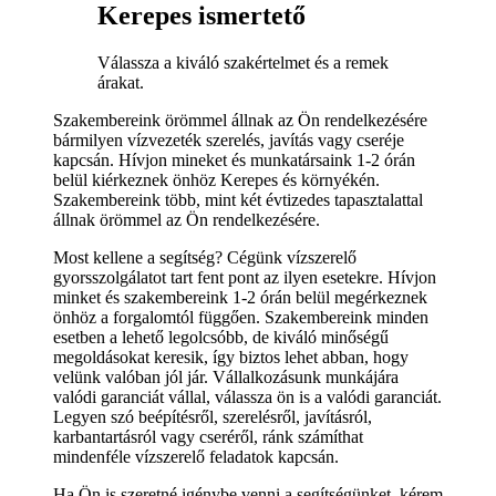
Kerepes ismertető
Válassza a kiváló szakértelmet és a remek
árakat.
Szakembereink örömmel állnak az Ön rendelkezésére
bármilyen vízvezeték szerelés, javítás vagy cseréje
kapcsán. Hívjon mineket és munkatársaink 1-2 órán
belül kiérkeznek önhöz Kerepes és környékén.
Szakembereink több, mint két évtizedes tapasztalattal
állnak örömmel az Ön rendelkezésére.
Most kellene a segítség? Cégünk vízszerelő
gyorsszolgálatot tart fent pont az ilyen esetekre. Hívjon
minket és szakembereink 1-2 órán belül megérkeznek
önhöz a forgalomtól függően. Szakembereink minden
esetben a lehető legolcsóbb, de kiváló minőségű
megoldásokat keresik, így biztos lehet abban, hogy
velünk valóban jól jár. Vállalkozásunk munkájára
valódi garanciát vállal, válassza ön is a valódi garanciát.
Legyen szó beépítésről, szerelésről, javításról,
karbantartásról vagy cseréről, ránk számíthat
mindenféle vízszerelő feladatok kapcsán.
Ha Ön is szeretné igénybe venni a segítségünket, kérem