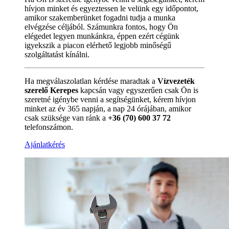
hívjon minket és egyeztessen le velünk egy időpontot,
amikor szakemberünket fogadni tudja a munka
elvégzése céljából. Számunkra fontos, hogy Ön
elégedet legyen munkánkra, éppen ezért cégünk
igyekszik a piacon elérhető legjobb minőségű
szolgáltatást kínálni.
Ha megválaszolatlan kérdése maradtak a
Vízvezeték
szerelő Kerepes
kapcsán vagy egyszerűen csak Ön is
szeretné igénybe venni a segítségünket, kérem hívjon
minket az év 365 napján, a nap 24 órájában, amikor
csak szüksége van ránk a
+36 (70) 600 37 72
telefonszámon.
Ajánlatkérés