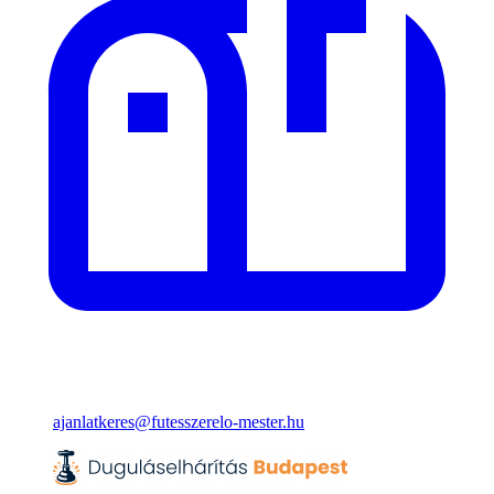
ajanlatkeres@futesszerelo-mester.hu