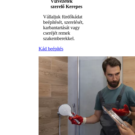
Vízvezeték
szerelő Kerepes
Vállaljuk fürdőkádat
beépítését, szerelését,
karbantartását vagy
cseréjét remek
szakemberekkel.
Kád beépítés