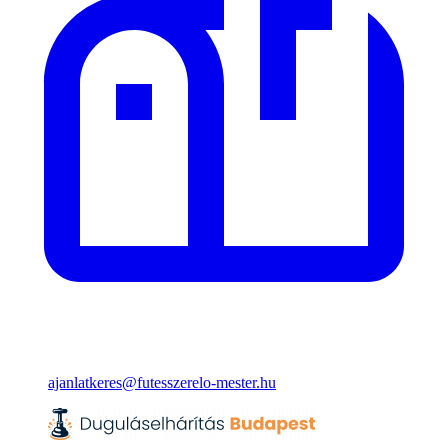
ajanlatkeres@futesszerelo-mester.hu