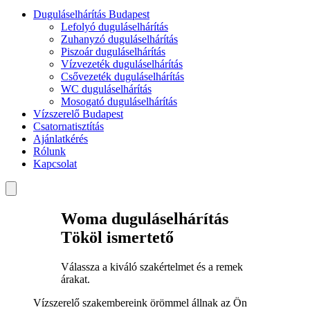
Duguláselhárítás Budapest
Lefolyó duguláselhárítás
Zuhanyzó duguláselhárítás
Piszoár duguláselhárítás
Vízvezeték duguláselhárítás
Csővezeték duguláselhárítás
WC duguláselhárítás
Mosogató duguláselhárítás
Vízszerelő Budapest
Csatornatisztítás
Ajánlatkérés
Rólunk
Kapcsolat
Woma duguláselhárítás
Tököl ismertető
Válassza a kiváló szakértelmet és a remek
árakat.
Vízszerelő szakembereink örömmel állnak az Ön