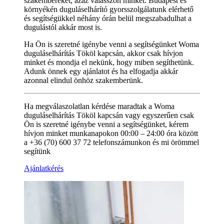
szakembereket, azaz válasszon minket. Budapest és
környékén duguláselhárító gyorsszolgálatunk elérhető
és segítségükkel néhány órán belül megszabadulhat a
dugulástól akkár most is.
Ha Ön is szeretné igénybe venni a segítségünket Woma
duguláselhárítás Tököl kapcsán, akkor csak hívjon
minket és mondja el nekünk, hogy miben segíthetünk.
Adunk önnek egy ajánlatot és ha elfogadja akkár
azonnal elindul önhöz szakemberünk.
Ha megválaszolatlan kérdése maradtak a Woma
duguláselhárítás Tököl kapcsán vagy egyszerűen csak
Ön is szeretné igénybe venni a segítségünket, kérem
hívjon minket munkanapokon 00:00 – 24:00 óra között
a +36 (70) 600 37 72 telefonszámunkon és mi örömmel
segítünk
Ajánlatkérés