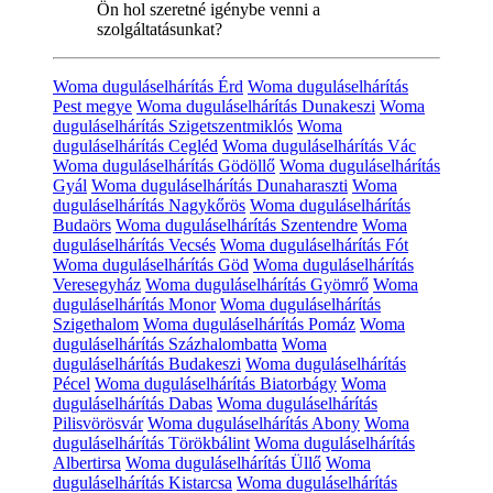
Ön hol szeretné igénybe venni a
szolgáltatásunkat?
Woma duguláselhárítás Érd
Woma duguláselhárítás
Pest megye
Woma duguláselhárítás Dunakeszi
Woma
duguláselhárítás Szigetszentmiklós
Woma
duguláselhárítás Cegléd
Woma duguláselhárítás Vác
Woma duguláselhárítás Gödöllő
Woma duguláselhárítás
Gyál
Woma duguláselhárítás Dunaharaszti
Woma
duguláselhárítás Nagykőrös
Woma duguláselhárítás
Budaörs
Woma duguláselhárítás Szentendre
Woma
duguláselhárítás Vecsés
Woma duguláselhárítás Fót
Woma duguláselhárítás Göd
Woma duguláselhárítás
Veresegyház
Woma duguláselhárítás Gyömrő
Woma
duguláselhárítás Monor
Woma duguláselhárítás
Szigethalom
Woma duguláselhárítás Pomáz
Woma
duguláselhárítás Százhalombatta
Woma
duguláselhárítás Budakeszi
Woma duguláselhárítás
Pécel
Woma duguláselhárítás Biatorbágy
Woma
duguláselhárítás Dabas
Woma duguláselhárítás
Pilisvörösvár
Woma duguláselhárítás Abony
Woma
duguláselhárítás Törökbálint
Woma duguláselhárítás
Albertirsa
Woma duguláselhárítás Üllő
Woma
duguláselhárítás Kistarcsa
Woma duguláselhárítás