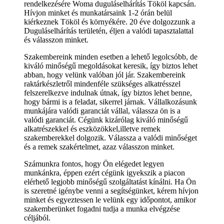
rendelkezésére Woma duguláselhárítás Tököl kapcsán.
Hívjon minket és munkatársaink 1-2 órán belül
kiérkeznek Tököl és környékére. 20 éve dolgozzunk a
Duguláselhárítás területén, éljen a valódi tapasztalattal
és válasszon minket.
Szakembereink minden esetben a lehető legolcsóbb, de
kiváló minőségű megoldásokat keresik, így biztos lehet
abban, hogy velünk valóban jól jár. Szakembereink
raktárkészletről mindenféle szükséges alkatrésszel
felszerelkezve indulnak útnak, így biztos lehet benne,
hogy bármi is a feladat, sikerrel járnak. Vállalkozásunk
munkájára valódi garanciát vállal, válassza ön is a
valódi garanciát. Cégünk kizárólag kiváló minőségű
alkatrészekkel és eszközökkel,illetve remek
szakemberekkel dolgozik. Válassza a valódi minőséget
és a remek szakértelmet, azaz válasszon minket.
Számunkra fontos, hogy Ön elégedet legyen
munkánkra, éppen ezért cégünk igyekszik a piacon
elérhető legjobb minőségű szolgáltatást kínálni. Ha Ön
is szeretné igénybe venni a segítségünket, kérem hívjon
minket és egyeztessen le velünk egy időpontot, amikor
szakemberünket fogadni tudja a munka elvégzése
céljából.