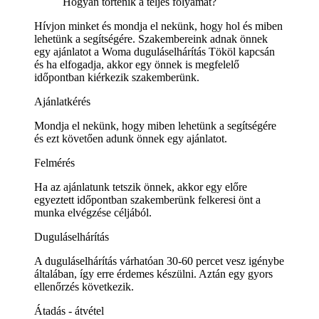
Hogyan történik a teljes folyamat?
Hívjon minket és mondja el nekünk, hogy hol és miben
lehetünk a segítségére. Szakembereink adnak önnek
egy ajánlatot a Woma duguláselhárítás Tököl kapcsán
és ha elfogadja, akkor egy önnek is megfelelő
időpontban kiérkezik szakemberünk.
Ajánlatkérés
Mondja el nekünk, hogy miben lehetünk a segítségére
és ezt követően adunk önnek egy ajánlatot.
Felmérés
Ha az ajánlatunk tetszik önnek, akkor egy előre
egyeztett időpontban szakemberünk felkeresi önt a
munka elvégzése céljából.
Duguláselhárítás
A duguláselhárítás várhatóan 30-60 percet vesz igénybe
általában, így erre érdemes készülni. Aztán egy gyors
ellenőrzés következik.
Átadás - átvétel