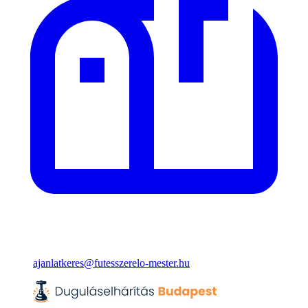
ajanlatkeres@futesszerelo-mester.hu