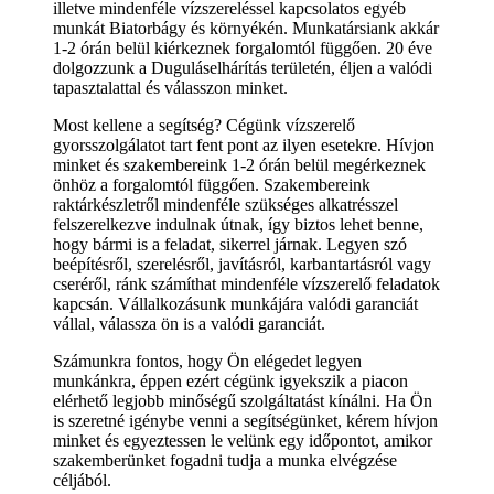
illetve mindenféle vízszereléssel kapcsolatos egyéb
munkát Biatorbágy és környékén. Munkatársiank akkár
1-2 órán belül kiérkeznek forgalomtól függően. 20 éve
dolgozzunk a Duguláselhárítás területén, éljen a valódi
tapasztalattal és válasszon minket.
Most kellene a segítség? Cégünk vízszerelő
gyorsszolgálatot tart fent pont az ilyen esetekre. Hívjon
minket és szakembereink 1-2 órán belül megérkeznek
önhöz a forgalomtól függően. Szakembereink
raktárkészletről mindenféle szükséges alkatrésszel
felszerelkezve indulnak útnak, így biztos lehet benne,
hogy bármi is a feladat, sikerrel járnak. Legyen szó
beépítésről, szerelésről, javításról, karbantartásról vagy
cseréről, ránk számíthat mindenféle vízszerelő feladatok
kapcsán. Vállalkozásunk munkájára valódi garanciát
vállal, válassza ön is a valódi garanciát.
Számunkra fontos, hogy Ön elégedet legyen
munkánkra, éppen ezért cégünk igyekszik a piacon
elérhető legjobb minőségű szolgáltatást kínálni. Ha Ön
is szeretné igénybe venni a segítségünket, kérem hívjon
minket és egyeztessen le velünk egy időpontot, amikor
szakemberünket fogadni tudja a munka elvégzése
céljából.