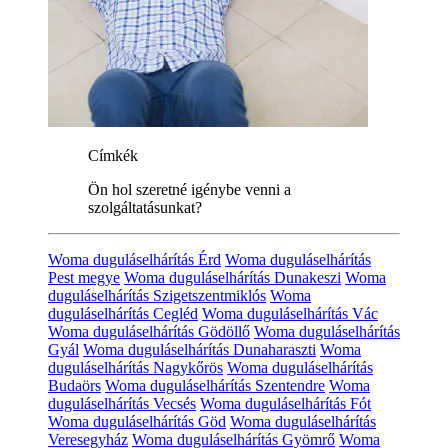
Címkék
Ön hol szeretné igénybe venni a
szolgáltatásunkat?
Woma duguláselhárítás Érd
Woma duguláselhárítás
Pest megye
Woma duguláselhárítás Dunakeszi
Woma
duguláselhárítás Szigetszentmiklós
Woma
duguláselhárítás Cegléd
Woma duguláselhárítás Vác
Woma duguláselhárítás Gödöllő
Woma duguláselhárítás
Gyál
Woma duguláselhárítás Dunaharaszti
Woma
duguláselhárítás Nagykőrös
Woma duguláselhárítás
Budaörs
Woma duguláselhárítás Szentendre
Woma
duguláselhárítás Vecsés
Woma duguláselhárítás Fót
Woma duguláselhárítás Göd
Woma duguláselhárítás
Veresegyház
Woma duguláselhárítás Gyömrő
Woma