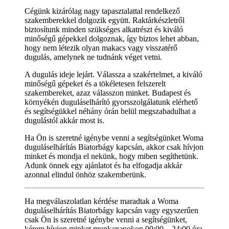
Cégünk kizárólag nagy tapasztalattal rendelkező
szakemberekkel dolgozik együtt. Raktárkészletről
biztosítunk minden szükséges alkatrészt és kiváló
minőségű gépekkel dolgoznak, így biztos lehet abban,
hogy nem létezik olyan makacs vagy visszatérő
dugulás, amelynek ne tudnánk véget vetni.
A dugulás ideje lejárt. Válassza a szakértelmet, a kiváló
minőségű gépeket és a tökéletesen felszerelt
szakembereket, azaz válasszon minket. Budapest és
környékén duguláselhárító gyorsszolgálatunk elérhető
és segítségükkel néhány órán belül megszabadulhat a
dugulástól akkár most is.
Ha Ön is szeretné igénybe venni a segítségünket Woma
duguláselhárítás Biatorbágy kapcsán, akkor csak hívjon
minket és mondja el nekünk, hogy miben segíthetünk.
Adunk önnek egy ajánlatot és ha elfogadja akkár
azonnal elindul önhöz szakemberünk.
Ha megválaszolatlan kérdése maradtak a Woma
duguláselhárítás Biatorbágy kapcsán vagy egyszerűen
csak Ön is szeretné igénybe venni a segítségünket,
kérem hívjon minket munkanapokon 00:00 – 24:00 óra