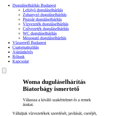
Duguláselhárítás Budapest
Lefolyó duguláselhárítás
Zuhanyzó duguláselhárítás
Piszoár duguláselhárítás
Vízvezeték duguláselhárítás
Csővezeték duguláselhárítás
WC duguláselhárítás
Mosogató duguláselhárítás
Vízszerelő Budapest
Csatornatisztítás
Ajánlatkérés
Rólunk
Kapcsolat
Woma duguláselhárítás
Biatorbágy ismertető
Válassza a kiváló szakértelmet és a remek
árakat.
Vállaljuk vízvezetékek szerelését, javítását, cseréjét,