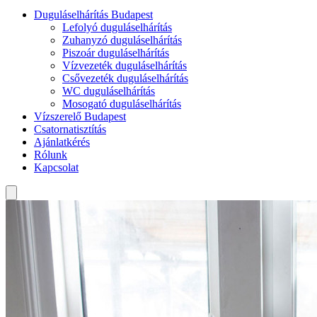
Duguláselhárítás Budapest
Lefolyó duguláselhárítás
Zuhanyzó duguláselhárítás
Piszoár duguláselhárítás
Vízvezeték duguláselhárítás
Csővezeték duguláselhárítás
WC duguláselhárítás
Mosogató duguláselhárítás
Vízszerelő Budapest
Csatornatisztítás
Ajánlatkérés
Rólunk
Kapcsolat