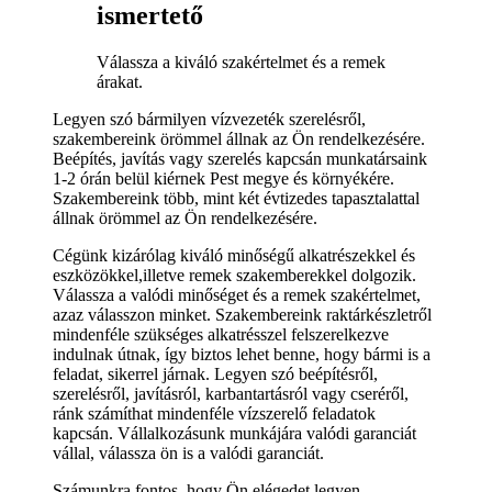
ismertető
Válassza a kiváló szakértelmet és a remek
árakat.
Legyen szó bármilyen vízvezeték szerelésről,
szakembereink örömmel állnak az Ön rendelkezésére.
Beépítés, javítás vagy szerelés kapcsán munkatársaink
1-2 órán belül kiérnek Pest megye és környékére.
Szakembereink több, mint két évtizedes tapasztalattal
állnak örömmel az Ön rendelkezésére.
Cégünk kizárólag kiváló minőségű alkatrészekkel és
eszközökkel,illetve remek szakemberekkel dolgozik.
Válassza a valódi minőséget és a remek szakértelmet,
azaz válasszon minket. Szakembereink raktárkészletről
mindenféle szükséges alkatrésszel felszerelkezve
indulnak útnak, így biztos lehet benne, hogy bármi is a
feladat, sikerrel járnak. Legyen szó beépítésről,
szerelésről, javításról, karbantartásról vagy cseréről,
ránk számíthat mindenféle vízszerelő feladatok
kapcsán. Vállalkozásunk munkájára valódi garanciát
vállal, válassza ön is a valódi garanciát.
Számunkra fontos, hogy Ön elégedet legyen