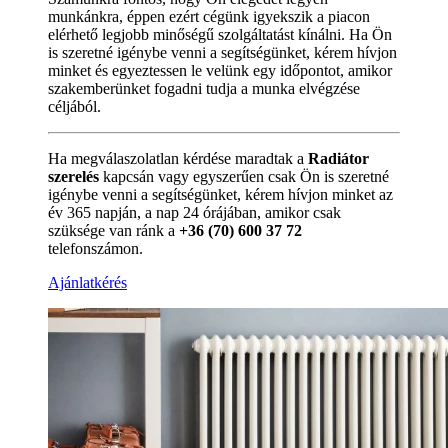
munkánkra, éppen ezért cégünk igyekszik a piacon
elérhető legjobb minőségű szolgáltatást kínálni. Ha Ön
is szeretné igénybe venni a segítségünket, kérem hívjon
minket és egyeztessen le velünk egy időpontot, amikor
szakemberünket fogadni tudja a munka elvégzése
céljából.
Ha megválaszolatlan kérdése maradtak a
Radiátor
szerelés
kapcsán vagy egyszerűen csak Ön is szeretné
igénybe venni a segítségünket, kérem hívjon minket az
év 365 napján, a nap 24 órájában, amikor csak
szüksége van ránk a
+36 (70) 600 37 72
telefonszámon.
Ajánlatkérés