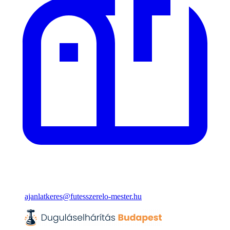
ajanlatkeres@futesszerelo-mester.hu