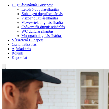
Duguláselhárítás Budapest
Lefolyó duguláselhárítás
Zuhanyzó duguláselhárítás
Piszoár duguláselhárítás
Vízvezeték duguláselhárítás
Csővezeték duguláselhárítás
WC duguláselhárítás
Mosogató duguláselhárítás
Vízszerelő Budapest
Csatornatisztítás
Ajánlatkérés
Rólunk
Kapcsolat