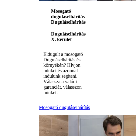
Mosogató
duguláselhárítás
Duguláselhárítás
Duguláselhárítás
X. kerület
Eldugult a mosogató
Duguláselhárítás és
környékén? Hívjon
minket és azonnal
indulunk segíteni.
Válassza a valódi
garanciát, válasszon
minket.
Mosogató duguláselhárítás