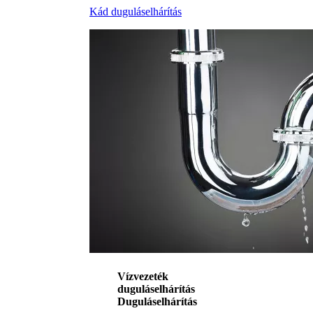
Kád duguláselhárítás
Vízvezeték
duguláselhárítás
Duguláselhárítás