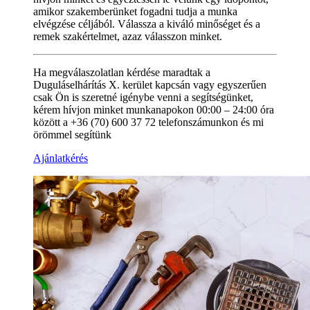
amikor szakemberünket fogadni tudja a munka
elvégzése céljából. Válassza a kiváló minőséget és a
remek szakértelmet, azaz válasszon minket.
Ha megválaszolatlan kérdése maradtak a
Duguláselhárítás X. kerület kapcsán vagy egyszerűen
csak Ön is szeretné igénybe venni a segítségünket,
kérem hívjon minket munkanapokon 00:00 – 24:00 óra
között a +36 (70) 600 37 72 telefonszámunkon és mi
örömmel segítünk
Ajánlatkérés