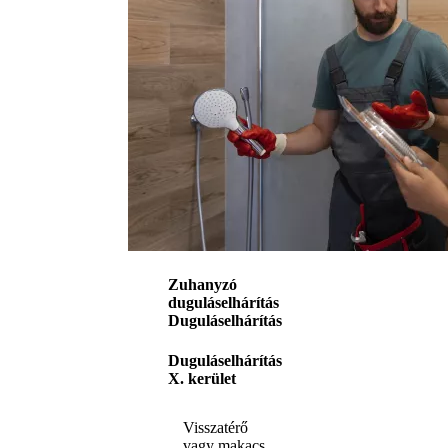
Zuhanyzó
duguláselhárítás
Duguláselhárítás
Duguláselhárítás
X. kerület
Visszatérő
vagy makacs