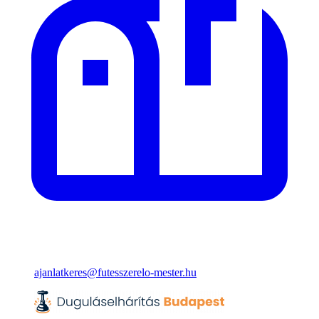
ajanlatkeres@futesszerelo-mester.hu