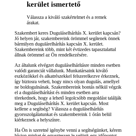
kerület ismertető
Válassza a kiváló szakértelmet és a remek
árakat.
Szakembert keres Duguláselhárítás X. kerület kapcsán?
Jó helyen jár, szakembereink örömmel segítenek önnek
bármilyen dugulárelhárítás kapcsán X. kerület.
Szakembereink több, mint két évtizedes tapasztalattal
állnak örömmel az Ön rendelkezésére.
Az általunk elvégzet duguláselhárításre minden esetben
valódi garanciát vállalunk. Munkatársaink kiváló
eszközökkel és alkatrészekkel felszerelkezve érkeznek,
így biztosra veheti, hogy nincs olyan dugulás, amellyel
ne boldogulnának. Szakembereink bontás nélkül végzik
el a duguláselhárítást és minden esetben arra
törekednek, hogy a lehető legolcsóbb megoldást találják
meg a Duguláselhárítás X. kerület kapcsán. Most
kellene a segítség? Válassza a duguláselhárítás
gyorsszolgálatunkat és szakembereink 1 órán belül
kiérkeznek a helyszínre.
Ha Ön is szeretné igénybe venni a segítségünket, kérem
hívjon minket és egyeztessen le velünk egy időpontot,