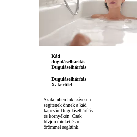
Kád
duguláselhárítás
Duguláselhárítás
Duguláselhárítás
X. kerület
Szakembereink szívesen
segítenek önnek a kád
kapcsán Duguláselhárítás
és környékén. Csak
hívjon minket és mi
örömmel segítünk.