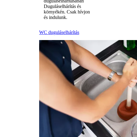
duguláselhárításában
Duguláselhárítás és
környékén. Csak hívjon
és indulunk.
WC duguláselhárítás