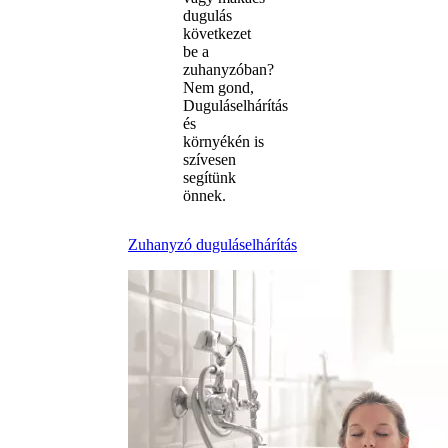
dugulás
következet
be a
zuhanyzóban?
Nem gond,
Duguláselhárítás
és
környékén is
szívesen
segítünk
önnek.
Zuhanyzó duguláselhárítás