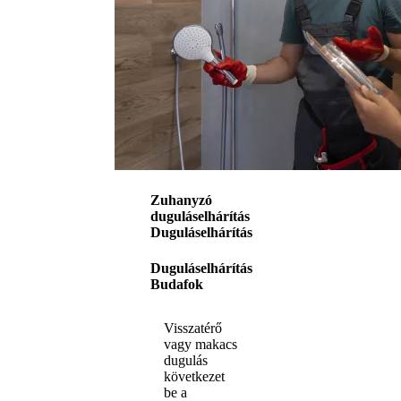
Zuhanyzó
duguláselhárítás
Duguláselhárítás
Duguláselhárítás
Budafok
Visszatérő
vagy makacs
dugulás
következet
be a