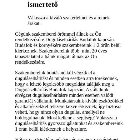
ismertető
Válassza a kiváló szakértelmet és a remek
árakat.
Cégünk szakemberei örömmel állnak az Ön
rendelkezésére Duguláselhárítás Budafok kapcsán.
Budafok és környékére szakembereink 1-2 órűn belül
kiérkeznek. Szakembereink több, mint 20 éves
tapasztalattal a hátuk mögött állnak az Ön
rendelkezésére.
Szakembereink bontás nélkül végzik el a
duguláselhárítást és minden esetben arra törekednek,
hogy a lehető legolcsóbb megoldást találják meg a
Duguláselhárítás Budafok kapcsán. Az általunk
elvégzet duguláselhárításre minden esetben valódi
garanciát vállalunk. Munkatársaink kiváló eszközökkel
és alkatrészekkel felszerelkezve érkeznek, így biztosra
veheti, hogy nincs olyan dugulás, amellyel ne
boldogulnának. Most kellene a segítség? Válassza a
duguláselhárítás gyorsszolgálatunkat és szakembereink
1 órán belül kiérkeznek a helyszínre.
Válassza a kiváló minőséget és a remek szakértelmet,