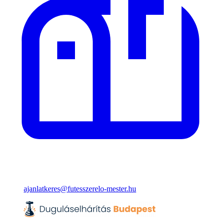
ajanlatkeres@futesszerelo-mester.hu