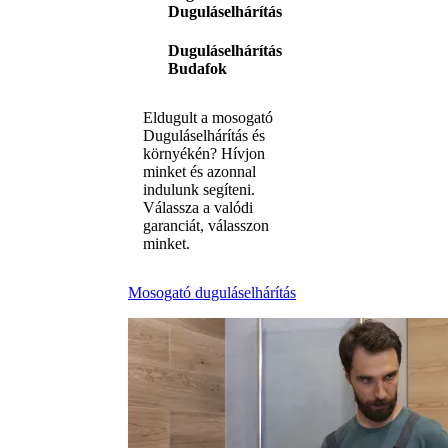
Duguláselhárítás
Duguláselhárítás
Budafok
Eldugult a mosogató
Duguláselhárítás és
környékén? Hívjon
minket és azonnal
indulunk segíteni.
Válassza a valódi
garanciát, válasszon
minket.
Mosogató duguláselhárítás