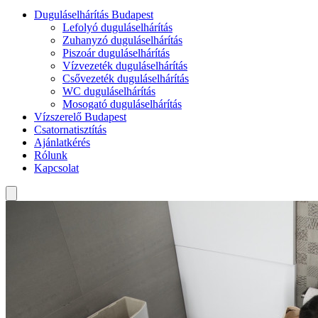
Duguláselhárítás Budapest
Lefolyó duguláselhárítás
Zuhanyzó duguláselhárítás
Piszoár duguláselhárítás
Vízvezeték duguláselhárítás
Csővezeték duguláselhárítás
WC duguláselhárítás
Mosogató duguláselhárítás
Vízszerelő Budapest
Csatornatisztítás
Ajánlatkérés
Rólunk
Kapcsolat