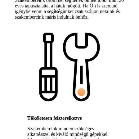
Szakembereink örömmel segítenek önnek több, mint 20
éves tapasztalattal a hátuk mögött. Ha Ön is szeretné
igénybe venni a segítségünket csak szóljon nekünk és
szakembereink máris indulnak önhöz.
Tökéletesen felszerelkezve
Szakembereink minden szükséges
alkatrésszel és kiváló minőségű gépekkel